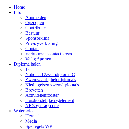
Home
Info
Aanmelden
Opzeggen
Contributie
Bestuur
Sponsorkliks
Privacyverklaring
Contact
Vertrouwenscontactpersoon
Veilig Sporten
Diploma halen
TC
Nationaal Zwemdiploma C
Zwemvaardigheiddiploma’s
Kledingeisen zwemdiploma’s
Brevetten
Activiteitenrooster
Huishoudelijke regelement
NRZ gedragscode
Waterpolo
Heren 1
Media
Spelregels WP