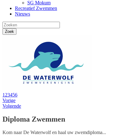
SG Mokum
Recreatief Zwemmen
Nieuws
1
2
3
4
5
6
Vorige
Volgende