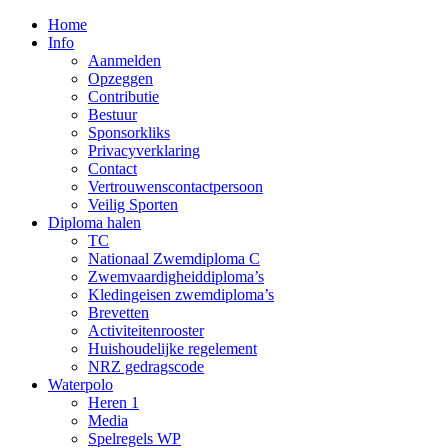
Home
Info
Aanmelden
Opzeggen
Contributie
Bestuur
Sponsorkliks
Privacyverklaring
Contact
Vertrouwenscontactpersoon
Veilig Sporten
Diploma halen
TC
Nationaal Zwemdiploma C
Zwemvaardigheiddiploma’s
Kledingeisen zwemdiploma’s
Brevetten
Activiteitenrooster
Huishoudelijke regelement
NRZ gedragscode
Waterpolo
Heren 1
Media
Spelregels WP