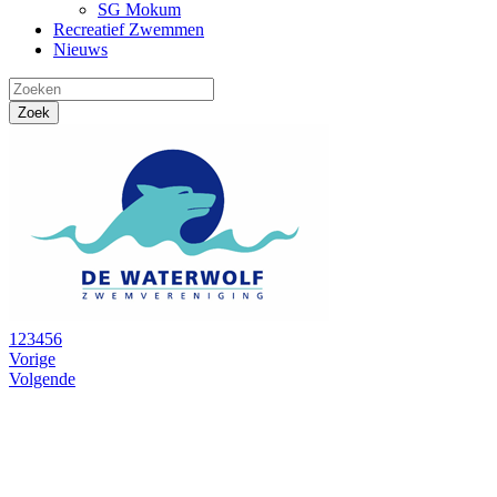
SG Mokum
Recreatief Zwemmen
Nieuws
1
2
3
4
5
6
Vorige
Volgende